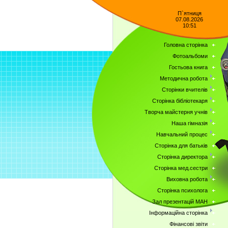
П`ятниця
07.08.2026
10:51
Головна сторінка
Фотоальбоми
Гостьова книга
Методична робота
Сторінки вчителів
Сторінка бібліотекаря
Творча майстерня учнів
Наша гімназія
Навчальний процес
Сторінка для батьків
Сторінка директора
Сторінка мед.сестри
Виховна робота
Сторінка психолога
Зал презентацій МАН
Інформаційна сторінка
Фінансові звіти