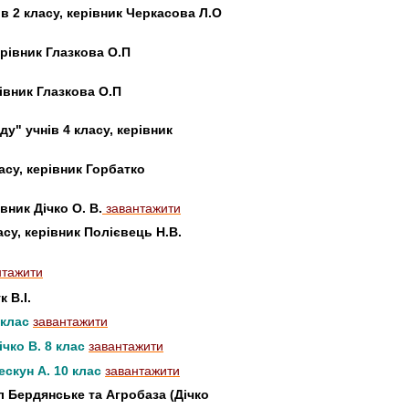
ів 2 класу, керівник Черкасова Л.О
,керівник Глазкова О.П
 керівник Глазкова О.П
у" учнів 4 класу, керівник
асу, керівник Горбатко
вник Дічко О. В.
завантажити
су, керівник Полієвець Н.В.
нтажити
 В.І.
 клас
завантажити
ічко В. 8 клас
завантажити
ескун А. 10 клас
завантажити
л Бердянське та Агробаза (Дічко