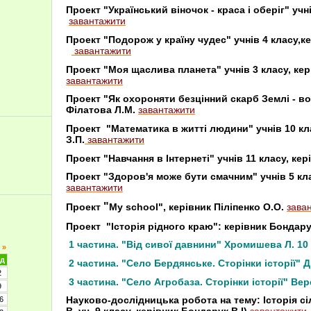
Проект "Український віночок - краса і оберіг" учн
завантажити
Проект "Подорож у країну чудес" учнів 4 класу
завантажити
Проект "Моя щаслива планета" учнів 3 класу,
завантажити
Проект "Як охороняти безцінний скарб Землі - вод
Філатова Л.М.
завантажити
Проект "Математика в житті людини" учнів 10 кл
З.П.
завантажити
Проект "Навчання в Інтернеті" учнів 11 класу, кері
Проект "Здоров'я може бути смачним" учнів 5 кла
завантажити
"
Проект
My school", керівник Піліпенко О.О.
зава
Проект "Історія рідного краю": керівник Бондарук
1 частина. "Від сивої давнини" Хромишева Л. 10
»
д
2 частина. "Село Бердянське. Сторінки історії" Д
2
3 частина. "Село Агробаза. Сторінки історії" Вер
9
Науково-дослідницька робота на тему: Історія сі
6