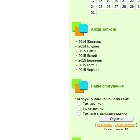
17
18
19
20
21
22
2
24
25
26
27
28
29
3
31
Архів записів
2014 Жовтень
2014 Грудень
2015 Січень
2015 Лютий
2015 Березень
2015 Квітень
2015 Червень
Наше опитування
Чи зручно Вам на нашому сайті?
Так, зручно
Ні, не зручно
Так, але є деякі зауваження
[
·
]
Результаты
Архив опросов
Всего ответов:
20