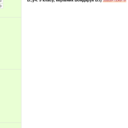
В.,уч. 9 класу, керівник Бондарук В.І
)
завантажити
3
0