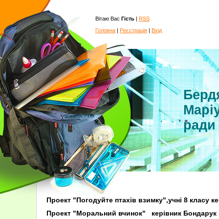
Вітаю Вас
Гість
|
RSS
Головна
|
Реєстрація
|
Вхід
Бердя
Маріу
ради
Проект "Погодуйте птахів взимку",учні 8 класу 
Проект "Моральний вчинок" керівн