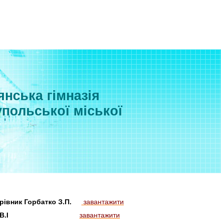
нська гімназія
польської міської
керівник Горбатко З.П.
завантажити
ик Бондарук В.І
завантажити