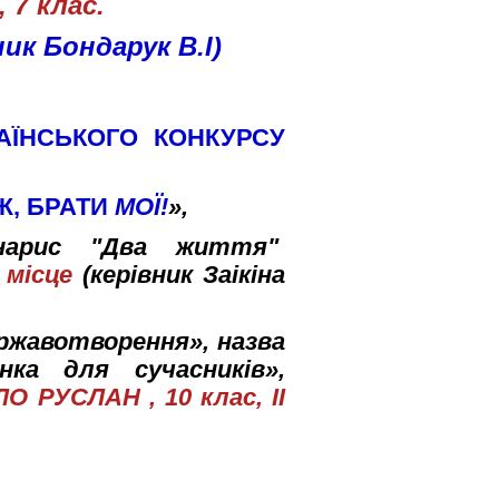
 7 клас.
ик Бондарук В.І)
РАЇНСЬКОГО КОНКУРСУ
Ж, БРАТИ
МОЇ!
»,
 нарис "Два життя"
 місце
(керівник Заікіна
ержавотворення», назва
ка для сучасників»,
О РУСЛАН , 10 клас, ІІ