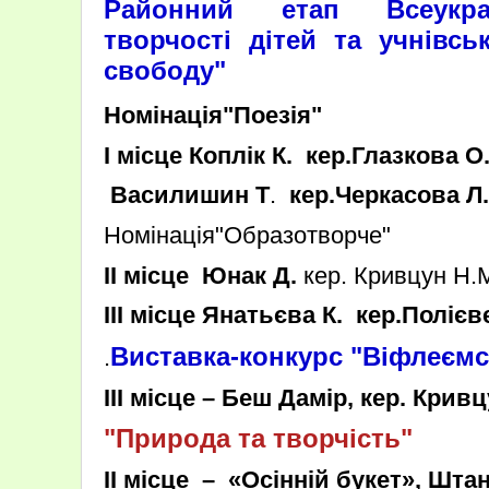
Районний етап Всеукраї
творчості дітей та учнівсь
свободу"
Номінація"Поезія"
І місце Коплік К. кер.Глазкова О
Василишин Т
.
кер.Черкасова Л
Номінація"Образотворче"
ІІ місце Юнак Д.
кер. Кривцун Н.
ІІІ місце Янатьєва К. кер.Полієв
Виставка-конкурс "Віфлеємс
.
ІІІ місце – Беш Дамір, кер. Крив
"Природа та творчість"
ІІ місце – «Осінній букет», Штан