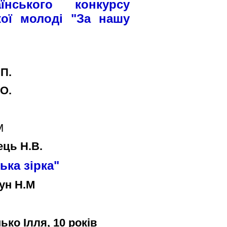
нського конкурсу
кої молоді "За нашу
.П.
.О.
М
ець Н.В.
ька зірка"
цун Н.М
ько Ілля, 10 років