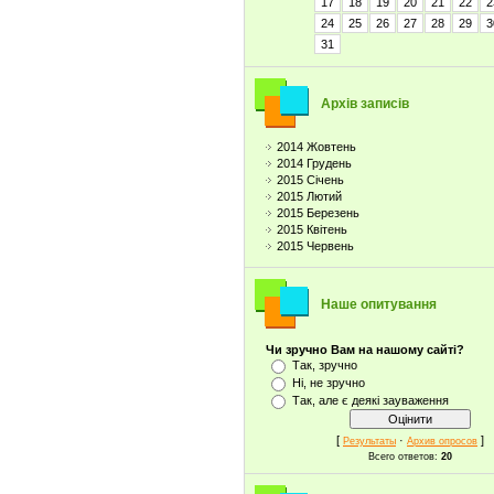
17
18
19
20
21
22
2
24
25
26
27
28
29
3
31
Архів записів
2014 Жовтень
2014 Грудень
2015 Січень
2015 Лютий
2015 Березень
2015 Квітень
2015 Червень
Наше опитування
Чи зручно Вам на нашому сайті?
Так, зручно
Ні, не зручно
Так, але є деякі зауваження
[
·
]
Результаты
Архив опросов
Всего ответов:
20