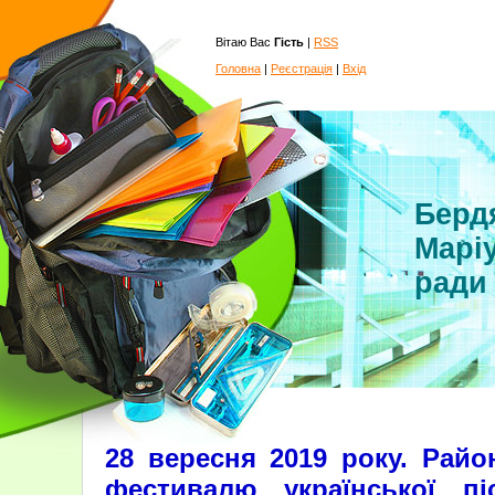
Вітаю Вас
Гість
|
RSS
Головна
|
Реєстрація
|
Вхід
Бердя
Маріу
ради
28 вересня 2019 року. Райо
фестивалю української п