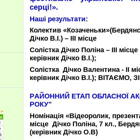
серці!».
Наші результати:
Колектив «Козаченьки»(Бердянс
Дічко В.І.) – III місце
Солістка Дічко Поліна – III міс
керівник Дічко В.І.);
Солістка Дічко Валентина - II м
керівник Дічко В.І.); ВІТАЄМО, 
Р
АЙОННИЙ ЕТАП ОБЛАСНОЇ
АК
РОКУ"
»
Номінація «Відеоролик, презентац
д
місце Дічко Поліна, 7 кл., Берд
2
9
(керівник Дічко О.В)
6