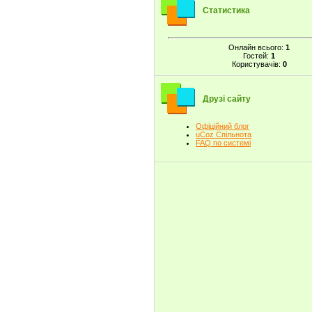
Статистика
Онлайн всього:
1
Гостей:
1
Користувачів:
0
Друзі сайту
Офіційний блог
uCoz Спільнота
FAQ по системі