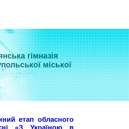
нська гімназія
польської міської
нний етап обласного
існі «З Україною в