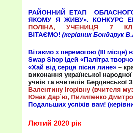
РАЙОННИЙ ЕТАП
ОБЛАСНОГО
ЯКОМУ Я ЖИВУ». КОНКУРС Е
ПОЛІНА, УЧЕНИЦЯ 7 К
ВІТАЄМО!
(керівник Бондарук В.І
Вітаємо з перемогою (ІІІ місце)
Swap
Shop
ідей «Палітра творчо
«Хай від серця пісня лине»
– кр
виконання української народної
учнів та вчителів Бердянської З
Валентину Ігорівну (вчителя муз
Юнак Дар`ю, Пилипенко Дмитро(у
Подальших успіхів вам! (керівн
Лютий 2020 рік