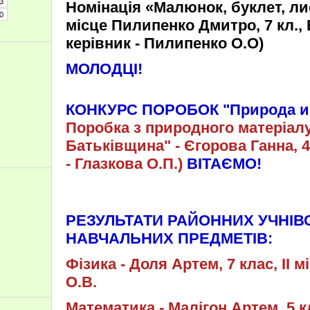
3
Номінація «Малюнок, буклет, ли
0
місце Пилипенко Дмитро, 7 кл.,
керівник - Пилипенко О.О)
МОЛОДЦІ!
КОНКУРС ПОРОБОК "Природа и 
Поробка з природного матеріалу
Батьківщина" - Єгорова Ганна, 4 
- Глазкова О.П.)
ВІТАЄМО!
РЕЗУЛЬТАТИ РАЙОННИХ УЧНІВС
НАВЧАЛЬНИХ ПРЕДМЕТІВ:
Фізика - Доля Артем, 7 клас, ІІ м
О.В.
Математика - Малігон Артем, 5 кл