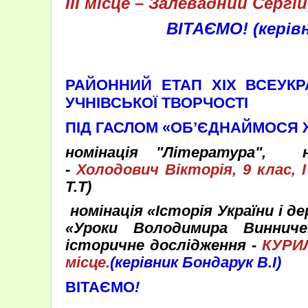
ІІІ місце – Залевадний Сергій,
ВІТАЄМО! (керівн
РАЙОННИЙ ЕТАП
ХІХ ВСЕУК
УЧНІВСЬКОЇ ТВОРЧОСТІ
ПІД ГАСЛОМ «ОБ’ЄДНАЙМОСЯ 
номінація "Література",
-
Холодович Вікторія, 9 клас, І
Т.Т)
номінація «Історія України і д
«Уроки Володимира Винничен
історичне дослідження -
КУРИЛ
місце.
(керівник Бондарук В.І)
ВІТАЄМО
!