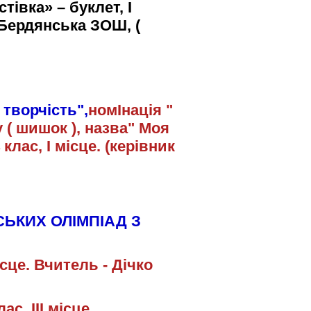
стівка»
– буклет, І
 Бердянська ЗОШ, (
творчість",
номІнація "
 ( шишок ), назва" Моя
клас, І місце. (керівник
ЬКИХ ОЛІМПІАД З
ісце. Вчитель - Дічко
ас, ІІІ місце