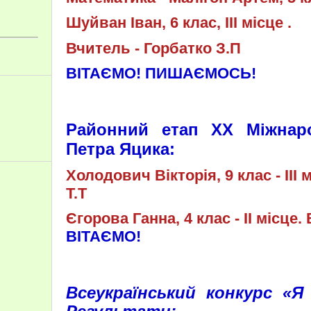
Шуйван Іван, 6 клас, ІІІ місце .
Вчитель - Горбатко З.П
ВІТАЄМО! ПИШАЄМОСЬ!
Районний етап ХХ Міжнаро
Петра Яцика:
Холодович Вікторія, 9 клас - ІІІ 
Т.Т
Єгорова Ганна, 4 клас - ІІ місце.
ВІТАЄМО!
Всеукраїнський конкурс «Я 