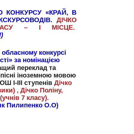
 КОНКУРСУ «КРАЙ, В
КСКУРСОВОДІВ.
ДІЧКО
ЛАСУ – І МІСЦЕ.
)
 в обласному конкурсі
сті» за номінацією
ащий переклад та
 пісні іноземною мовою
ОШ І-ІІІ ступенів
Дічко
ики) , Дічко Поліну,
чнів 7 класу).
ик Пилипенко О.О)