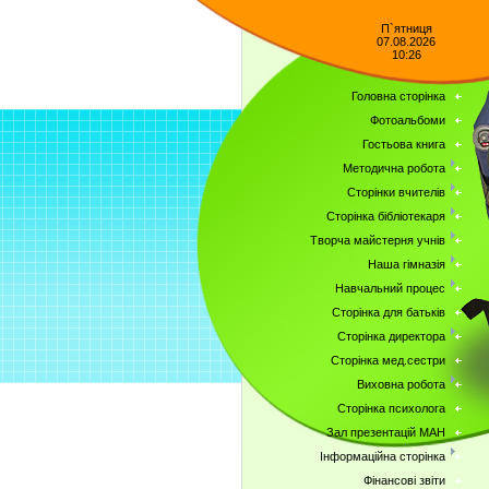
П`ятниця
07.08.2026
10:26
Головна сторінка
Фотоальбоми
Гостьова книга
Методична робота
Сторінки вчителів
Сторінка бібліотекаря
Творча майстерня учнів
Наша гімназія
Навчальний процес
Сторінка для батьків
Сторінка директора
Сторінка мед.сестри
Виховна робота
Сторінка психолога
Зал презентацій МАН
Інформаційна сторінка
Фінансові звіти