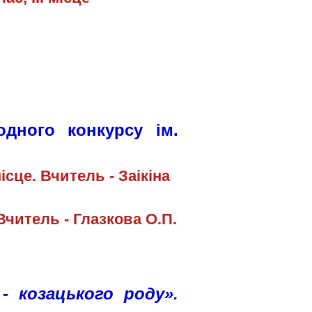
дного конкурсу ім.
місце. Вчитель - Заікіна
 Вчитель - Глазкова О.П.
- козацького роду».