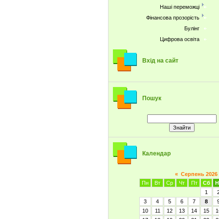
Наші переможці
Фінансова прозорість
Булінг
Цифрова освіта
Вхід на сайт
Пошук
Календар
«
Серпень 2026
Пн
Вт
Ср
Чт
Пт
Сб
Н
1
3
4
5
6
7
8
10
11
12
13
14
15
1