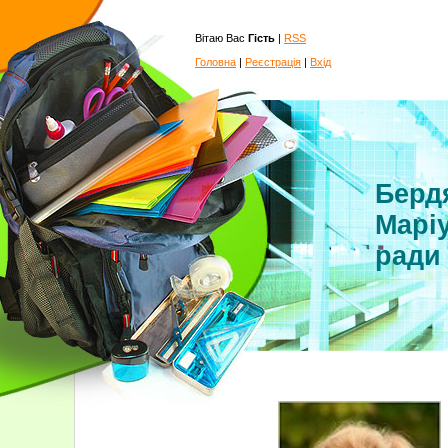
Вітаю Вас
Гість
|
RSS
Головна
|
Реєстрація
|
Вхід
Бердя
Маріу
ради