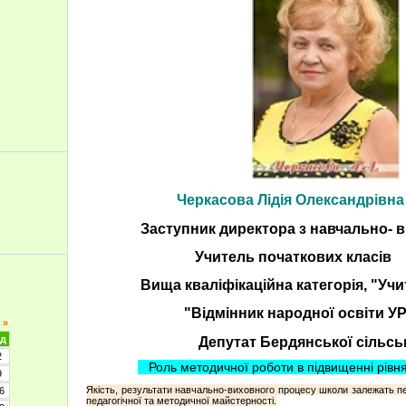
Черкасова Лідія Олександрівна
Заступник директора з навчально- 
Учитель початкових класів
Вища кваліфікаційна категорія, "Уч
"Відмінник народної освіти У
»
д
Депутат Бердянської сільськ
2
Роль методичної роботи в підвищенні рівня
9
Якість, результати навчально-виховного процесу школи залежать пер
6
педагогічної та методичної майстерності.