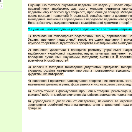
3
Підвищенню фахової підготовки педагогічних кадрів у школах спри
0
педагогічними знахідками, дає змогу молодим учителям оволод
педагогічному колективі дух творчості, прагнення до пошуку. Метод
нових програм і технологій їх реалізації, ознайомлення з досягненн
викладання, вивчення і впровадження передового педагогічного досв
Вона забезпечує надання вчителю кваліфікованої допомоги з теорії та
У сучасній школі методична робота здійснюється за такими напряма
1) поглиблення філософсько-педагогічних знань, спрямованих на
Україні, вивчення педагогічної теорії, методики навчання і вихо
науково-теоретичної підготовки з предмета і методики його викладан
2) вивчення діалектики і принципів розвитку української націо
надбаннями української педагогіки, науки, культури; вивчення те
володіння сучасними науковими методами; вивчення й практична
розуміння їх особливостей;
3) освоєння методики викладання додаткових предметів; випер
складних розділів навчальних програм з проведенням відкритих у
дидактичних матеріалів;
4) освоєння і практичне застосування теоретичних положень загаль
навчальної діяльності учнів, формування у них наукового світогляду
а) систематичне інформування про нові методичні рекомендації,
виховної роботи, глибоке вивчення відповідних державних норматив
б) упровадження досягнень етнопедагогіки, психології та окремих
зверненням особливої уваги на використання в діяльності педагогі
традицій.