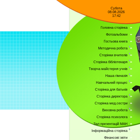
Субота
08.08.2026
17:42
Головна сторінка
Фотоальбоми
Гостьова книга
Методична робота
Сторінки вчителів
Сторінка бібліотекаря
Творча майстерня учнів
Наша гімназія
Навчальний процес
Сторінка для батьків
Сторінка директора
Сторінка мед.сестри
Виховна робота
Сторінка психолога
Зал презентацій МАН
Інформаційна сторінка
Фінансові звіти