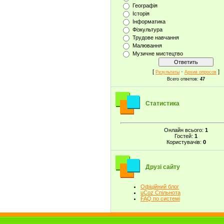
Географія
Історія
Інформатика
Фізкультура
Трудове навчання
Малювання
Музичне мистецтво
[
·
]
Результаты
Архив опросов
Всего ответов:
47
Статистика
Онлайн всього:
1
Гостей:
1
Користувачів:
0
Друзі сайту
Офіційний блог
uCoz Спільнота
FAQ по системі