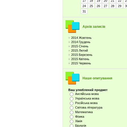
17
18
19
20
21
22
2
24
25
26
27
28
29
3
31
Архів записів
2014 Жовтень
2014 Грудень
2015 Січень
2015 Лютий
2015 Березень
2015 Квітень
2015 Червень
Наше опитування
Ваш улюблений предмет
Англійська мова
Українська мова
Російська мова
Світова література
Математика
Фізика
Хімія
Біологія