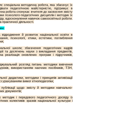
яє спеціальна методична робота, яка збагачує їх
івати педагогічною майстерністю, підтримує в
ична робота спонукає вчителя до засвоєння змісту
ями психолого-педагогічних дисциплін і методик їх
іду, вдосконалення навичок самоосвітньої роботи.
 практичної діяльності.
ми:
 відродження й розвиток національної освіти в
вання, психології, етики, естетики, поглиблення
ня;
нальної школи; збагачення педагогічних кадрів
орії та досягнень науки з викладання предметів,
 реалізація оновлених програм і підручників,
еджувальний розгляд питань методики вивчення
років, використанням наочних посібників, ТЗН,
ної дидактики, методики і принципів активізації
 з урахуванням вимог етнопедагогіки;
 публікації щодо змісту й методики навчально-
них документів;
 методик і передового педагогічного досвіду із
чних колективів зразків національної культури і