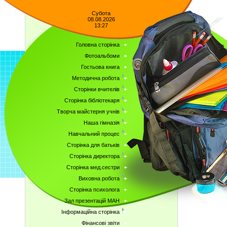
Субота
08.08.2026
13:27
Головна сторінка
Фотоальбоми
Гостьова книга
Методична робота
Сторінки вчителів
Сторінка бібліотекаря
Творча майстерня учнів
Наша гімназія
Навчальний процес
Сторінка для батьків
Сторінка директора
Сторінка мед.сестри
Виховна робота
Сторінка психолога
Зал презентацій МАН
Інформаційна сторінка
Фінансові звіти