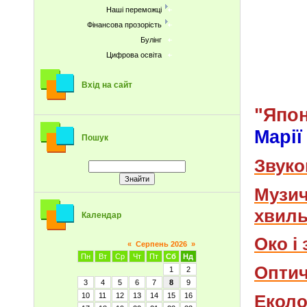
Наші переможці
Фінансова прозорість
Булінг
Цифрова освіта
Вхід на сайт
"Япон
Марі
Пошук
Звуко
Музич
хвил
Календар
Око і 
«
Серпень 2026
»
Пн
Вт
Ср
Чт
Пт
Сб
Нд
Оптич
1
2
3
4
5
6
7
8
9
Еколо
10
11
12
13
14
15
16