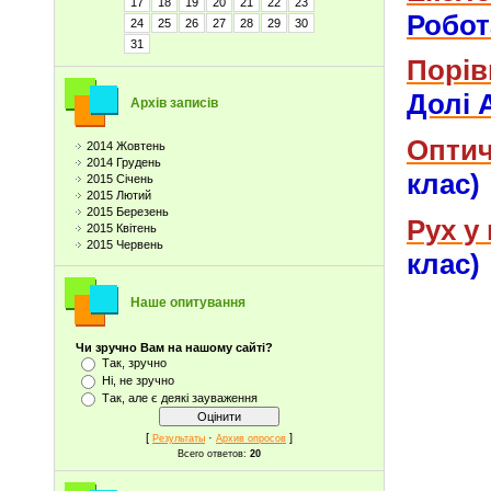
17
18
19
20
21
22
23
Робот
24
25
26
27
28
29
30
31
Порів
Долі 
Архів записів
Оптич
2014 Жовтень
2014 Грудень
клас)
2015 Січень
2015 Лютий
2015 Березень
Рух у
2015 Квітень
2015 Червень
клас)
Наше опитування
Чи зручно Вам на нашому сайті?
Так, зручно
Ні, не зручно
Так, але є деякі зауваження
[
·
]
Результаты
Архив опросов
Всего ответов:
20