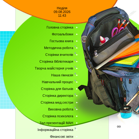
Неділя
09.08.2026
11:43
Головна сторінка
Фотоальбоми
Гостьова книга
Методична робота
Сторінки вчителів
Сторінка бібліотекаря
Творча майстерня учнів
Наша гімназія
Навчальний процес
Сторінка для батьків
Сторінка директора
Сторінка мед.сестри
Виховна робота
Сторінка психолога
Зал презентацій МАН
оо
Інформаційна сторінка
Фінансові звіти