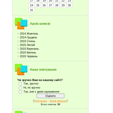
17
18
19
20
21
22
23
24
25
26
27
28
29
30
31
Архів записів
2014 Жовтень
2014 Грудень
2015 Січень
2015 Лютий
2015 Березень
2015 Квітень
2015 Червень
Наше опитування
Чи зручно Вам на нашому сайті?
Так, зручно
Ні, не зручно
Так, але є деякі зауваження
[
·
]
Результаты
Архив опросов
Всего ответов:
20