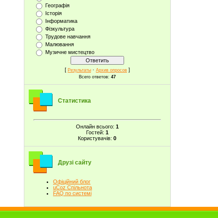
Географія
Історія
Інформатика
Фізкультура
Трудове навчання
Малювання
Музичне мистецтво
[
·
]
Результаты
Архив опросов
Всего ответов:
47
Статистика
Онлайн всього:
1
Гостей:
1
Користувачів:
0
Друзі сайту
Офіційний блог
uCoz Спільнота
FAQ по системі