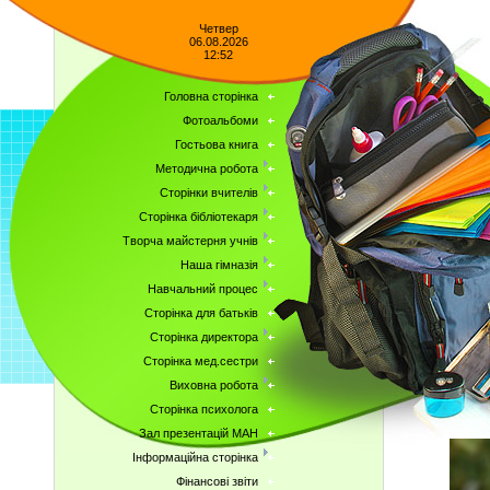
Четвер
06.08.2026
12:52
Головна сторінка
Фотоальбоми
Гостьова книга
Методична робота
Сторінки вчителів
Сторінка бібліотекаря
Творча майстерня учнів
Наша гімназія
Навчальний процес
Сторінка для батьків
Сторінка директора
Сторінка мед.сестри
Виховна робота
Сторінка психолога
Зал презентацій МАН
Інформаційна сторінка
Фінансові звіти