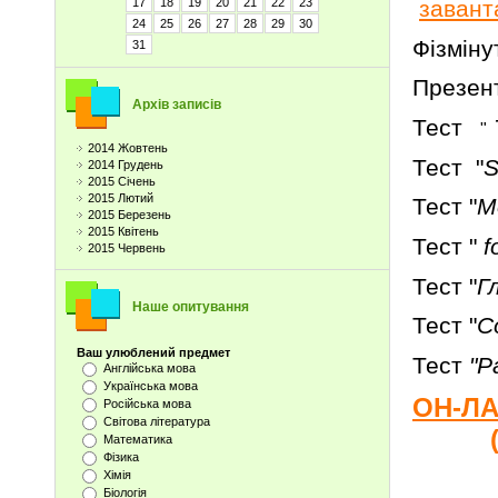
завант
17
18
19
20
21
22
23
24
25
26
27
28
29
30
Фізміну
31
Презент
Архів записів
Тест
T
"
2014 Жовтень
Тест "
S
2014 Грудень
2015 Січень
2015 Лютий
Тест "
M
2015 Березень
2015 Квітень
Тест "
f
2015 Червень
Тест "
Г
Наше опитування
Тест "
С
Ваш улюблений предмет
Тест
"Р
Англійська мова
Українська мова
ОН-ЛА
Російська мова
Світова література
Математика
Фізика
Хімія
Біологія