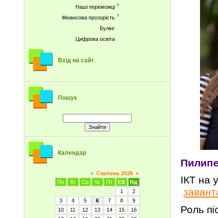
Наші переможці
Фінансова прозорість
Булінг
Цифрова освіта
Вхід на сайт
Пошук
Календар
Пилипе
«
Серпень 2026
»
ІКТ 
Пн
Вт
Ср
Чт
Пт
Сб
Нд
завант
1
2
3
4
5
6
7
8
9
Роль п
10
11
12
13
14
15
16