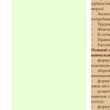
здібносте
моралі
- Засвоє
потребами
- Трудов
- Фізичн
- Естети
- Правов
- Еколог
Основні 
навчальн
- формува
відповідн
- збереже
виховання
- формува
умов міста
- розвито
навичок с
успіху;
- формува