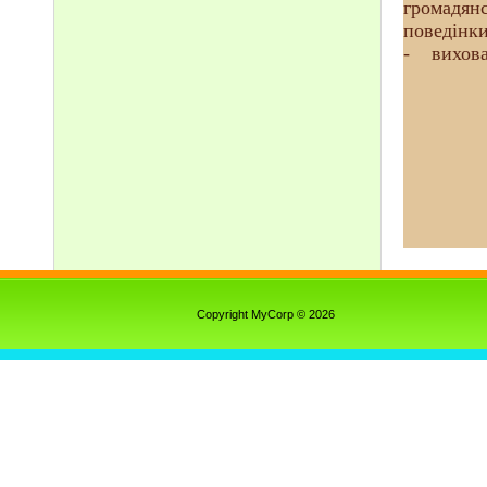
громадянс
поведінки
- вихован
Copyright MyCorp © 2026