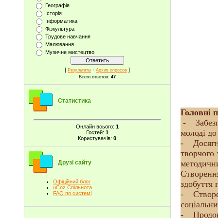
Географія
Історія
Інформатика
Фізкультура
Трудове навчання
Малювання
Музичне мистецтво
[
·
]
Результаты
Архив опросов
Всего ответов:
47
Статистика
Головні 
- Забезпе
Онлайн всього:
1
молоді до
Гостей:
1
Користувачів:
0
- Досягне
творчого 
методични
Друзі сайту
Створення
Офіційний блог
здобуття 
uCoz Спільнота
- Створен
FAQ по системі
соціальни
- Продовж