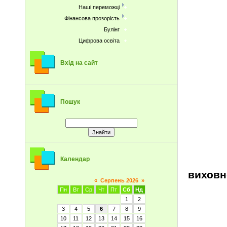
Наші переможці
Фінансова прозорість
Булінг
Цифрова освіта
Вхід на сайт
Пошук
Календар
виховн
«
Серпень 2026
»
Пн
Вт
Ср
Чт
Пт
Сб
Нд
1
2
3
4
5
6
7
8
9
10
11
12
13
14
15
16