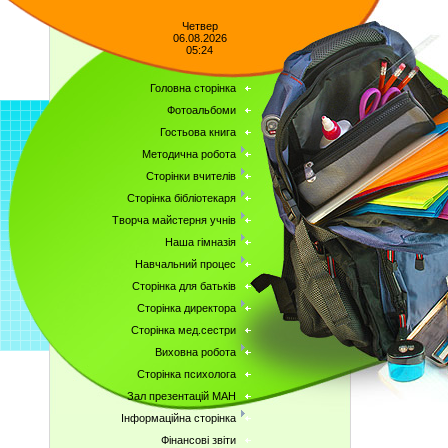
Четвер
06.08.2026
05:24
Головна сторінка
Фотоальбоми
Гостьова книга
Методична робота
Сторінки вчителів
Сторінка бібліотекаря
Творча майстерня учнів
Наша гімназія
Навчальний процес
Сторінка для батьків
Сторінка директора
Сторінка мед.сестри
Виховна робота
Сторінка психолога
Зал презентацій МАН
Інформаційна сторінка
Фінансові звіти