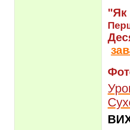
"Як
Перш
Дес
за
Фот
Уро
Сух
ВИ