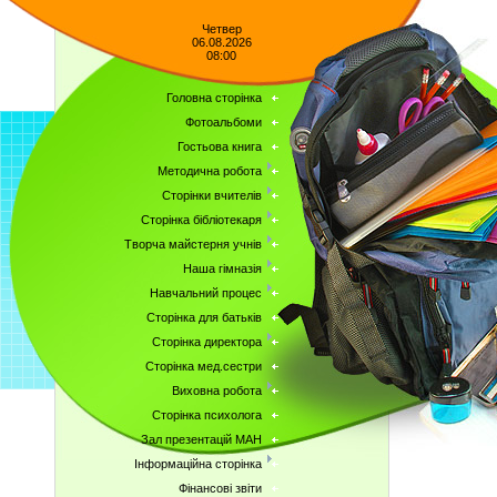
Четвер
06.08.2026
08:00
Головна сторінка
Фотоальбоми
Гостьова книга
Методична робота
Сторінки вчителів
Сторінка бібліотекаря
Творча майстерня учнів
Наша гімназія
Навчальний процес
Сторінка для батьків
Сторінка директора
Сторінка мед.сестри
Виховна робота
Сторінка психолога
Зал презентацій МАН
Інформаційна сторінка
Фінансові звіти