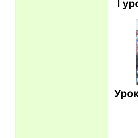
І ур
Урок