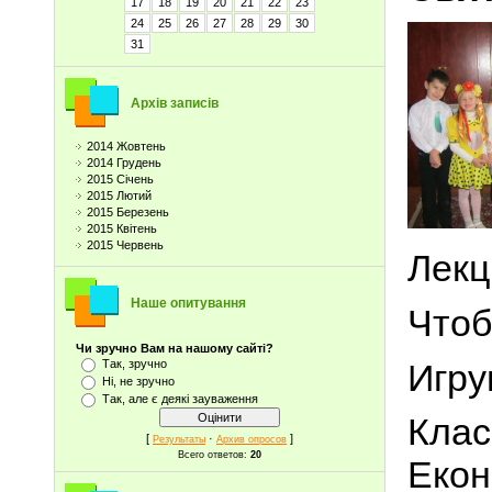
17
18
19
20
21
22
23
24
25
26
27
28
29
30
31
Архів записів
2014 Жовтень
2014 Грудень
2015 Січень
2015 Лютий
2015 Березень
2015 Квітень
2015 Червень
Лекц
Наше опитування
Чтоб
Чи зручно Вам на нашому сайті?
Игру
Так, зручно
Ні, не зручно
Так, але є деякі зауваження
Клас
[
·
]
Результаты
Архив опросов
Всего ответов:
20
Еко