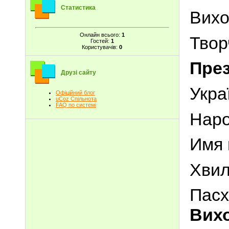
Статистика
Вихо
Онлайн всього:
1
Твор
Гостей:
1
Користувачів:
0
През
Друзі сайту
Укра
Офіційний блог
uCoz Спільнота
FAQ по системі
Наро
Имя 
Хвил
Пас
Вихо