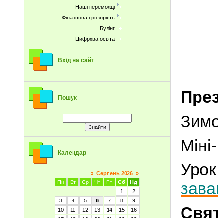
Наші переможці
Фінансова прозорість
Булінг
Цифрова освіта
Вхід на сайт
През
Пошук
Зи
Міні
Календар
Урок
«
Серпень 2026
»
Пн
Вт
Ср
Чт
Пт
Сб
Нд
зава
1
2
3
4
5
6
7
8
9
Свят
10
11
12
13
14
15
16