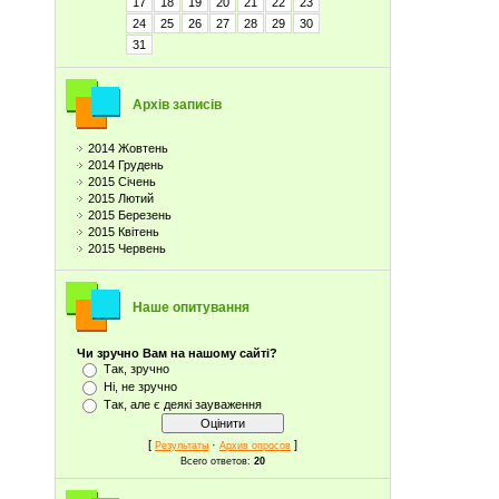
17
18
19
20
21
22
23
24
25
26
27
28
29
30
31
Архів записів
2014 Жовтень
2014 Грудень
2015 Січень
2015 Лютий
2015 Березень
2015 Квітень
2015 Червень
Наше опитування
Чи зручно Вам на нашому сайті?
Так, зручно
Ні, не зручно
Так, але є деякі зауваження
[
·
]
Результаты
Архив опросов
Всего ответов:
20