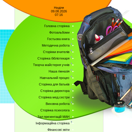
Неділя
09.08.2026
07:16
Головна сторінка
Фотоальбоми
Гостьова книга
Методична робота
Сторінки вчителів
Сторінка бібліотекаря
Творча майстерня учнів
Наша гімназія
Навчальний процес
Сторінка для батьків
Сторінка директора
Сторінка мед.сестри
Виховна робота
Сторінка психолога
Зал презентацій МАН
Інформаційна сторінка
Фінансові звіти