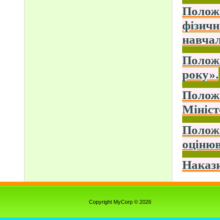
Положе
фізичн
навчал
Положе
року».
Положе
Мініст
Положе
оцінюв
Накази
Copyright MyCorp © 2026