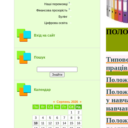
Наші переможці
Фінансова прозорість
Булінг
Цифрова освіта
ПОЛО
Вхід на сайт
Типове
Пошук
праців
Положе
Положе
Календар
у навч
«
Серпень 2026
»
навчан
Пн
Вт
Ср
Чт
Пт
Сб
Нд
1
2
Положе
3
4
5
6
7
8
9
10
11
12
13
14
15
16