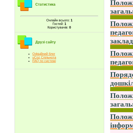
Положе
Статистика
загаль
Онлайн всього:
1
Положе
Гостей:
1
Користувачів:
0
педаго
заклад
Друзі сайту
Положе
Офіційний блог
uCoz Спільнота
педаго
FAQ по системі
Порядо
дошкіл
Положе
загаль
Положе
інформ