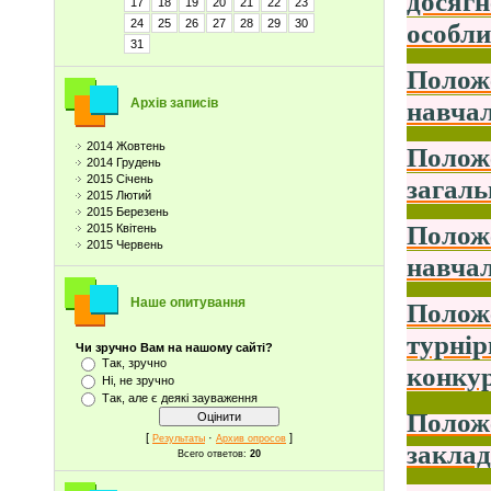
досягн
17
18
19
20
21
22
23
24
25
26
27
28
29
30
особли
31
Положе
навчал
Архів записів
2014 Жовтень
Положе
2014 Грудень
2015 Січень
загаль
2015 Лютий
2015 Березень
Положе
2015 Квітень
2015 Червень
навчал
Наше опитування
Положе
турнір
Чи зручно Вам на нашому сайті?
Так, зручно
конкур
Ні, не зручно
Так, але є деякі зауваження
Положе
[
·
]
Результаты
Архив опросов
заклад
Всего ответов:
20