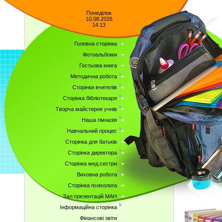
Понеділок
10.08.2026
14:13
Головна сторінка
Фотоальбоми
Гостьова книга
Методична робота
Сторінки вчителів
Сторінка бібліотекаря
Творча майстерня учнів
Наша гімназія
Навчальний процес
Сторінка для батьків
Сторінка директора
Сторінка мед.сестри
Виховна робота
Сторінка психолога
Зал презентацій МАН
Інформаційна сторінка
Фінансові звіти