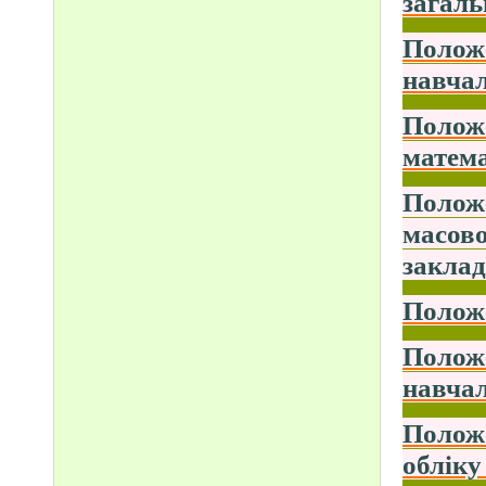
загаль
Положе
навчал
Положе
матема
Положе
масово
заклад
Положе
Положе
навчал
Положе
обліку