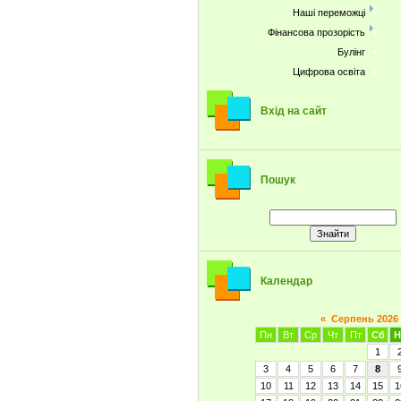
Наші переможці
Фінансова прозорість
Булінг
Цифрова освіта
Вхід на сайт
Пошук
Календар
«
Серпень 2026
Пн
Вт
Ср
Чт
Пт
Сб
Н
1
3
4
5
6
7
8
10
11
12
13
14
15
1