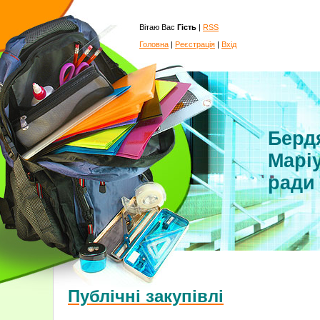
Вітаю Вас
Гість
|
RSS
Головна
|
Реєстрація
|
Вхід
Бердя
Маріу
ради
Публічні закупівлі