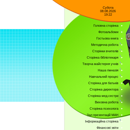
Субота
08.08.2026
19:22
Головна сторінка
Фотоальбоми
Гостьова книга
Методична робота
Сторінки вчителів
Сторінка бібліотекаря
Творча майстерня учнів
Наша гімназія
Навчальний процес
Сторінка для батьків
Сторінка директора
Сторінка мед.сестри
Виховна робота
Сторінка психолога
Зал презентацій МАН
Інформаційна сторінка
Фінансові звіти