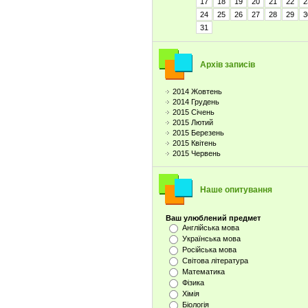
17
18
19
20
21
22
2
24
25
26
27
28
29
3
31
Архів записів
2014 Жовтень
2014 Грудень
2015 Січень
2015 Лютий
2015 Березень
2015 Квітень
2015 Червень
Наше опитування
Ваш улюблений предмет
Англійська мова
Українська мова
Російська мова
Світова література
Математика
Фізика
Хімія
Біологія