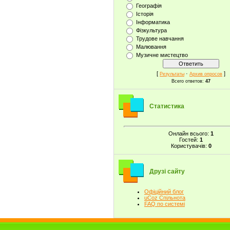
Географія
Історія
Інформатика
Фізкультура
Трудове навчання
Малювання
Музичне мистецтво
[
·
]
Результаты
Архив опросов
Всего ответов:
47
Статистика
Онлайн всього:
1
Гостей:
1
Користувачів:
0
Друзі сайту
Офіційний блог
uCoz Спільнота
FAQ по системі