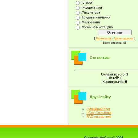
Історія
Інформатика
Фізкультура
Трудове навчання
Малювання
Музичне мистецтво
[
·
]
Результаты
Архив опросов
Всего ответов:
47
Статистика
Онлайн всього:
1
Гостей:
1
Користувачів:
0
Друзі сайту
Офіційний блог
uCoz Спільнота
FAQ по системі
Copyright MyCorp © 2026