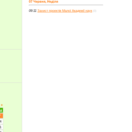
07 Червня, Неділя
09:11
Захист проектів Малої Академії наук
(0)
»
д
7
4
1