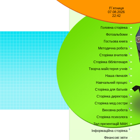
П`ятниця
07.08.2026
22:42
Головна сторінка
Фотоальбоми
Гостьова книга
Методична робота
Сторінки вчителів
Сторінка бібліотекаря
Творча майстерня учнів
Наша гімназія
Навчальний процес
Сторінка для батьків
Сторінка директора
Сторінка мед.сестри
Виховна робота
Сторінка психолога
Зал презентацій МАН
Інформаційна сторінка
Фінансові звіти