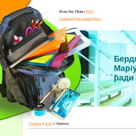
Вітаю Вас
Гість
|
RSS
Головна
|
Реєстрація
|
Вхід
Бердя
Маріу
ради
Головна
»
2015
»
Червень