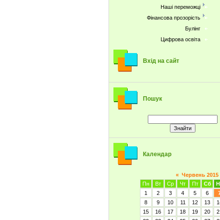
Наші переможці
Фінансова прозорість
Булінг
Цифрова освіта
Вхід на сайт
Пошук
Календар
«
Червень 2015
Пн
Вт
Ср
Чт
Пт
Сб
Н
1
2
3
4
5
6
8
9
10
11
12
13
1
15
16
17
18
19
20
2