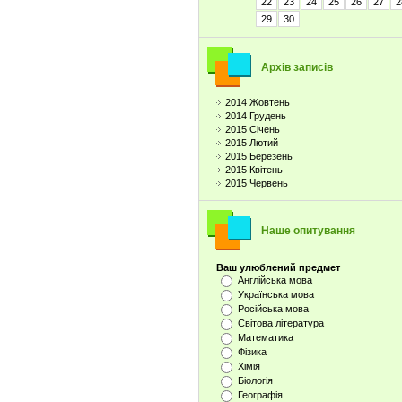
22
23
24
25
26
27
2
29
30
Архів записів
2014 Жовтень
2014 Грудень
2015 Січень
2015 Лютий
2015 Березень
2015 Квітень
2015 Червень
Наше опитування
Ваш улюблений предмет
Англійська мова
Українська мова
Російська мова
Світова література
Математика
Фізика
Хімія
Біологія
Географія