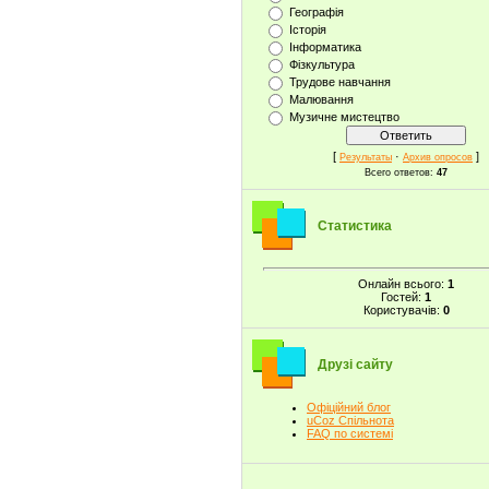
Географія
Історія
Інформатика
Фізкультура
Трудове навчання
Малювання
Музичне мистецтво
[
·
]
Результаты
Архив опросов
Всего ответов:
47
Статистика
Онлайн всього:
1
Гостей:
1
Користувачів:
0
Друзі сайту
Офіційний блог
uCoz Спільнота
FAQ по системі