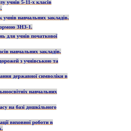
у учнів 5-11-х класів
в
.
к учнів навчальних закладів.
формою ЗНЗ-1.
нь для учнів початкової
сів навчальних закладів.
дорожей з учнівською та
ання державної символіки в
льноосвітніх навчальних
асу на базі дошкільного
ації виховної роботи в
х.