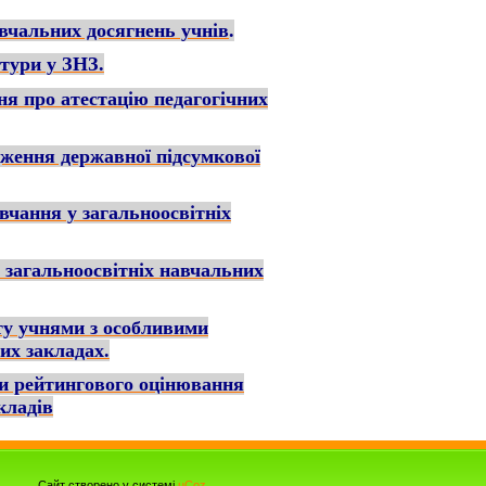
вчальних досягнень учнів
.
тури у ЗНЗ.
я про атестацію педагогічних
дження державної підсумкової
вчання у загальноосвітніх
 загальноосвітніх навчальних
ту учнями з особливими
их закладах.
ми рейтингового
оцінювання
кладів
Сайт створено у системі
uCoz