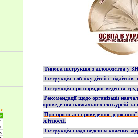
Типова інструкція з діловодства у ЗН
Інструкція з обліку дітей і підлітків
Інструкція про порядок ведення тру
Рекомендації щодо організації навча
проведення навчальних екскурсій та 
»
Про протокол проведення державної 
д
звітності.
2
9
Інструкція щодо ведення класних жур
6