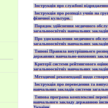
Інструкція про службові відрядженн
Інструкція про розподіл учнів на гру
фізичної культури.
Порядок здійснення медичного обслу
загальноосвітніх навчальних закладів
Про удосконалення медичного обслу
загальноосвітніх навчальних закладів
Типові Правила внутрішнього розпо
державних навчально-виховних закла
Критерії системи рейтингового оцін
загальноосвітніх навчальних закладів
Методичні рекомендації щодо створен
Інструкція про переведення та випус
навчальних закладів системи загально
Типова програма комплексної переві
навчального закладу державною інсп
України