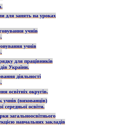
я.
пи для занять на уроках
говування учнів
.
говування учнів
.
рядку для працівників
дів України.
ювання діяльності
.
ня освітніх округів.
к учнів (вихованців)
ї середньої освіти.
рки загальноосвітнього
екцією навчальних закладів