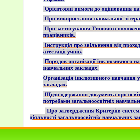
Орієнтовні вимоги до оцінювання на
Про використання навчальної літера
Про застосування Типового положенн
працівників.
Інструкція про звільнення від прохо
атестації учнів.
Порядок організації інклюзивного на
навчальних закладах.
Організація інклюзивного навчання у
закладах.
Щодо одержання документа про осві
потребами загальноосвітніх навчальн
Про затвердження Критеріїв систе
діяльності загальноосвітніх навчальних за