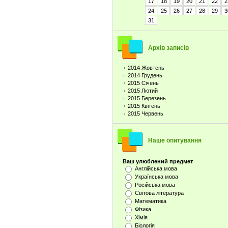
17
18
19
20
21
22
2
24
25
26
27
28
29
3
31
Архів записів
2014 Жовтень
2014 Грудень
2015 Січень
2015 Лютий
2015 Березень
2015 Квітень
2015 Червень
Наше опитування
Ваш улюблений предмет
Англійська мова
Українська мова
Російська мова
Світова література
Математика
Фізика
Хімія
Біологія