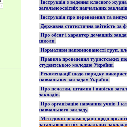
3
Інструкція з ведення класного журнал
0
загальноосвітніх навчальних закладі
Інструкція про переведення та випус
Державна статистична звітність за 
Про обсяг і характер домашніх завда
школи.
Нормативи наповнюваності груп, кла
Правила проведення туристських по
студентською молоддю України.
Рекомендації щодо порядку використ
навчальних закладах України.
Про печатки, штампи і вивіски зага
закладів.
Про організацію навчання учнів 1 кл
навчального закладу.
Методичні рекомендації щодо організ
загальноосвітніх навчальних заклада