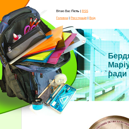
Вітаю Вас
Гість
|
RSS
Головна
|
Реєстрація
|
Вхід
Бердя
Маріу
ради