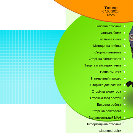
П`ятниця
07.08.2026
13:28
Головна сторінка
Фотоальбоми
Гостьова книга
Методична робота
Сторінки вчителів
Сторінка бібліотекаря
Творча майстерня учнів
Наша гімназія
Навчальний процес
Сторінка для батьків
Сторінка директора
Сторінка мед.сестри
Виховна робота
Сторінка психолога
Зал презентацій МАН
Інформаційна сторінка
Фінансові звіти