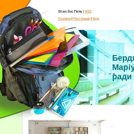
Вітаю Вас
Гість
|
RSS
Головна
|
Реєстрація
|
Вхід
Бердя
Маріу
ради