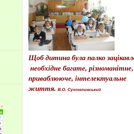
Щоб дитина була палко зацікавл
необхідне багате, різноманітне
приваблююче, інтелектуальне
життя.
В.О. Сухомлинський
»
д
2
9
6