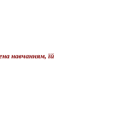
ена навчанням, їй
,