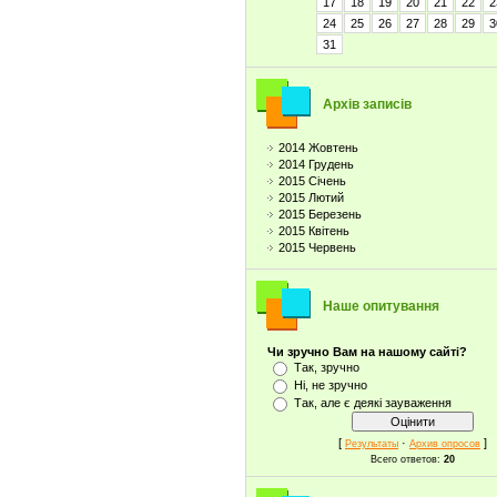
17
18
19
20
21
22
2
24
25
26
27
28
29
3
31
Архів записів
2014 Жовтень
2014 Грудень
2015 Січень
2015 Лютий
2015 Березень
2015 Квітень
2015 Червень
Наше опитування
Чи зручно Вам на нашому сайті?
Так, зручно
Ні, не зручно
Так, але є деякі зауваження
[
·
]
Результаты
Архив опросов
Всего ответов:
20