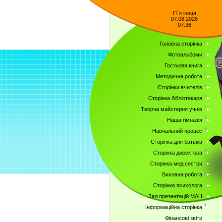
П`ятниця
07.08.2026
07:36
Головна сторінка
Фотоальбоми
Гостьова книга
Методична робота
Сторінки вчителів
Сторінка бібліотекаря
Творча майстерня учнів
Наша гімназія
Навчальний процес
Сторінка для батьків
Сторінка директора
Сторінка мед.сестри
Виховна робота
Сторінка психолога
Зал презентацій МАН
Інформаційна сторінка
Фінансові звіти