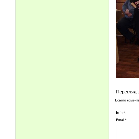
Читаю
Перегляді
Всього комент
Ім`я *:
Email *: