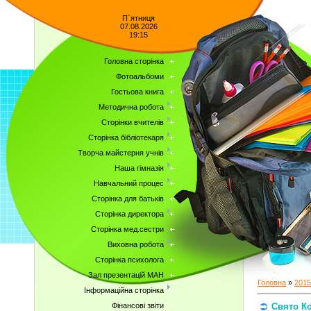
П`ятниця
07.08.2026
19:15
Головна сторінка
Фотоальбоми
Гостьова книга
Методична робота
Сторінки вчителів
Сторінка бібліотекаря
Творча майстерня учнів
Наша гімназія
Навчальний процес
Сторінка для батьків
Сторінка директора
Сторінка мед.сестри
Виховна робота
Сторінка психолога
Зал презентацій МАН
Головна
»
2015
Інформаційна сторінка
Свято Ко
Фінансові звіти