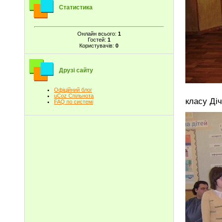
Статистика
Онлайн всього:
1
Гостей:
1
Користувачів:
0
Друзі сайту
Лунає п
Офіційний блог
uCoz Спільнота
класу Діч
FAQ по системі