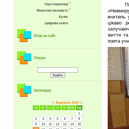
Після у
Наші переможці
«Невмир
Фінансова прозорість
вчитель 
Булінг
цікаво р
Цифрова освіта
залучаюч
життя та
Вхід на сайт
поета уч
Пошук
Календар
«
Березень 2015
»
Пн
Вт
Ср
Чт
Пт
Сб
Нд
1
2
3
4
5
6
7
8
9
10
11
12
13
14
15