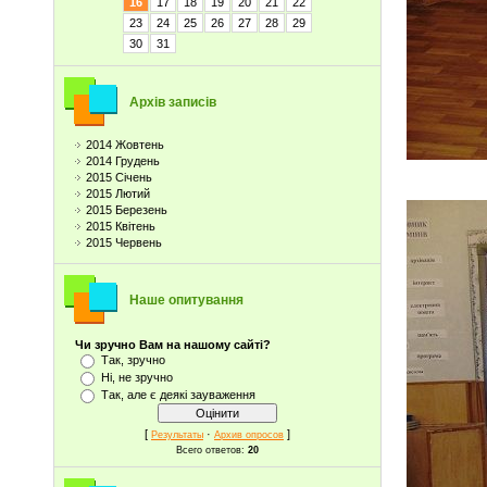
16
17
18
19
20
21
22
23
24
25
26
27
28
29
30
31
Архів записів
2014 Жовтень
2014 Грудень
Вчител
2015 Січень
2015 Лютий
2015 Березень
2015 Квітень
2015 Червень
Наше опитування
Чи зручно Вам на нашому сайті?
Так, зручно
Ні, не зручно
Так, але є деякі зауваження
[
·
]
Результаты
Архив опросов
Всего ответов:
20