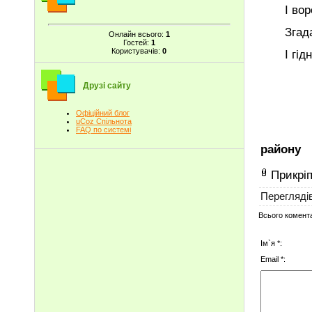
І ворог
Згадай ї
Онлайн всього:
1
Гостей:
1
Користувачів:
0
І гідно
Друзі сайту
Офіційний блог
uCoz Спільнота
FAQ по системі
району
Прикрі
Перегляді
Всього комент
Ім`я *:
Email *: