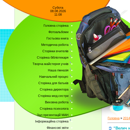
Субота
08.08.2026
11:08
Головна сторінка
Фотоальбоми
Гостьова книга
Методична робота
Сторінки вчителів
Сторінка бібліотекаря
Творча майстерня учнів
Наша гімназія
Навчальний процес
Сторінка для батьків
Сторінка директора
Сторінка мед.сестри
Виховна робота
Сторінка психолога
Зал презентацій МАН
Головна
»
2014
Інформаційна сторінка
“Велич 
Фінансові звіти