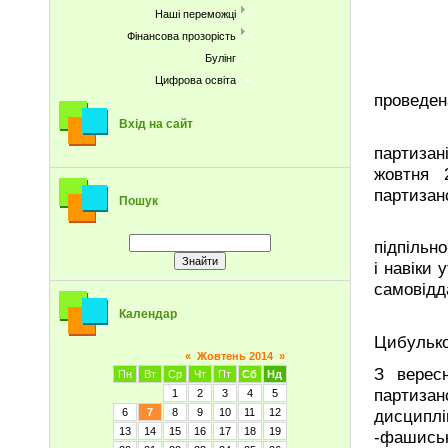
Наші переможці
Фінансова прозорість
Булінг
В Бер
Цифрова освіта
проведен
Вхід на сайт
З метою
партизан
жовтня 
партизанс
Пошук
Це свя
підпільно
і навіки
самовідд
Календар
В 2008 
Цибулько
«
Жовтень 2014
»
З вере
Пн
Вт
Ср
Чт
Пт
Сб
Нд
партиза
1
2
3
4
5
дисципл
6
7
8
9
10
11
12
13
14
15
16
17
18
19
-фашиськ