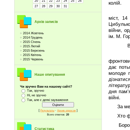
20
21
22
23
24
25
26
колій.
27
28
29
30
31
На його
міст, 14
Архів записів
Цибулько
війни, о
2014 Жовтень
ім. М. Го
2014 Грудень
2015 Січень
Вчителі
2015 Лютий
2015 Березень
Пам’ять
2015 Квітень
2015 Червень
фронтови
дає поть
молоде п
Наше опитування
дізнатися
літератур
Чи зручно Вам на нашому сайті?
дня пам’
Так, зручно
Ні, не зручно
війні.
Так, але є деякі зауваження
За мене,
[
·
]
Результаты
Архив опросов
Хто фро
Всего ответов:
20
Боровся
Статистика