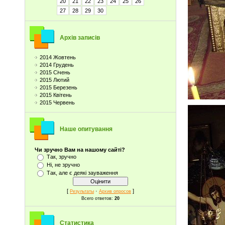
20
21
22
23
24
25
26
27
28
29
30
Архів записів
2014 Жовтень
2014 Грудень
2015 Січень
2015 Лютий
2015 Березень
2015 Квітень
2015 Червень
Наше опитування
Чи зручно Вам на нашому сайті?
Так, зручно
Ні, не зручно
Так, але є деякі зауваження
[
·
]
Результаты
Архив опросов
Всего ответов:
20
Статистика