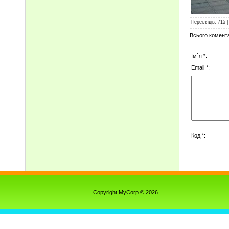
Переглядів
:
715
Всього комент
Ім`я *:
Email *:
Код *:
Copyright MyCorp © 2026