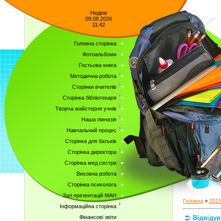
Неділя
09.08.2026
11:42
Головна сторінка
Фотоальбоми
Гостьова книга
Методична робота
Сторінки вчителів
Сторінка бібліотекаря
Творча майстерня учнів
Наша гімназія
Навчальний процес
Сторінка для батьків
Сторінка директора
Сторінка мед.сестри
Виховна робота
Сторінка психолога
Зал презентацій МАН
Головна
»
2015
Інформаційна сторінка
Відвіду
Фінансові звіти