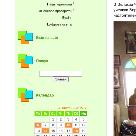
В Великий 
Наші переможці
ученики Бе
Фінансова прозорість
настоятеле
Булінг
Цифрова освіта
Вхід на сайт
Пошук
Календар
«
Квітень 2015
»
Пн
Вт
Ср
Чт
Пт
Сб
Нд
1
2
3
4
5
6
7
8
9
10
11
12
13
14
15
16
17
18
19