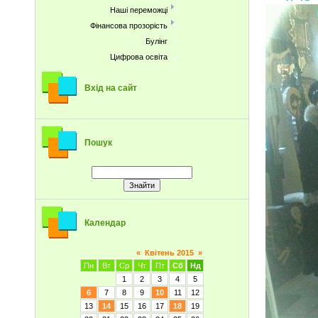
Наші переможці
Фінансова прозорість
Булінг
Цифрова освіта
Вхід на сайт
Пошук
Календар
«
Квітень 2015
»
Пн
Вт
Ср
Чт
Пт
Сб
Нд
1
2
3
4
5
6
7
8
9
10
11
12
13
14
15
16
17
18
19