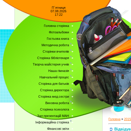
П`ятниця
07.08.2026
17:22
Головна сторінка
Фотоальбоми
Гостьова книга
Методична робота
Сторінки вчителів
Сторінка бібліотекаря
Творча майстерня учнів
Наша гімназія
Навчальний процес
Сторінка для батьків
Сторінка директора
Сторінка мед.сестри
Виховна робота
Сторінка психолога
Зал презентацій МАН
Головна
»
2015
Інформаційна сторінка
Відвідув
Фінансові звіти