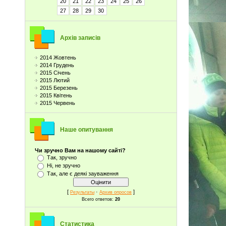
20
21
22
23
24
25
26
27
28
29
30
Архів записів
2014 Жовтень
2014 Грудень
2015 Січень
2015 Лютий
2015 Березень
2015 Квітень
2015 Червень
Наше опитування
Чи зручно Вам на нашому сайті?
Так, зручно
Ні, не зручно
Так, але є деякі зауваження
[
·
]
Результаты
Архив опросов
Всего ответов:
20
Статистика