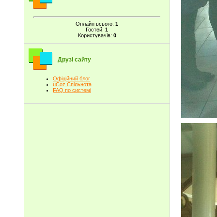
Онлайн всього:
1
Гостей:
1
Користувачів:
0
Друзі сайту
Офіційний блог
uCoz Спільнота
FAQ по системі