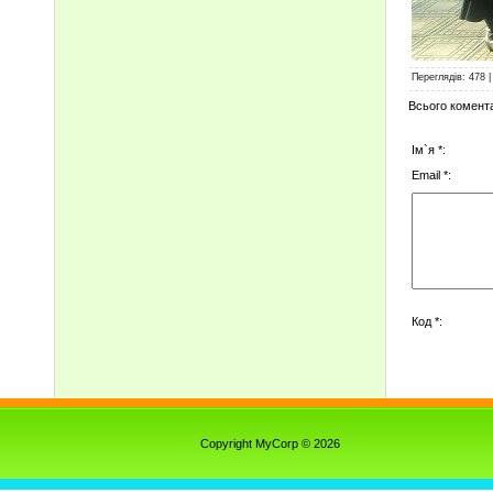
Переглядів
:
478
Всього комент
Ім`я *:
Email *:
Код *:
Copyright MyCorp © 2026