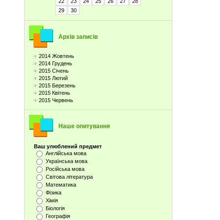
22
23
24
25
26
27
28
29
30
Архів записів
2014 Жовтень
2014 Грудень
2015 Січень
2015 Лютий
2015 Березень
2015 Квітень
2015 Червень
Наше опитування
Ваш улюблений предмет
Англійська мова
Українська мова
Російська мова
Світова література
Математика
Фізика
Хімія
Біологія
Географія