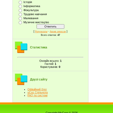
Історія
Інформатика
Фізкультура
Трудове навчання
Малювання
Музичне мистецтво
[
·
]
Результаты
Архив опросов
Всего ответов:
47
Статистика
Онлайн всього:
1
Гостей:
1
Користувачів:
0
Друзі сайту
Офіційний блог
uCoz Спільнота
FAQ по системі
Copyright MyCorp © 2026