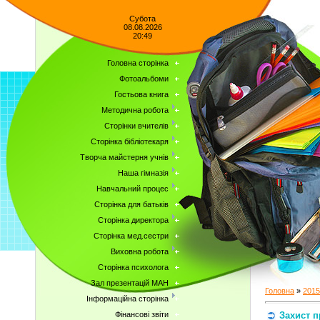
Субота
08.08.2026
20:49
Головна сторінка
Фотоальбоми
Гостьова книга
Методична робота
Сторінки вчителів
Сторінка бібліотекаря
Творча майстерня учнів
Наша гімназія
Навчальний процес
Сторінка для батьків
Сторінка директора
Сторінка мед.сестри
Виховна робота
Сторінка психолога
Зал презентацій МАН
Головна
»
2015
Інформаційна сторінка
Захист п
Фінансові звіти