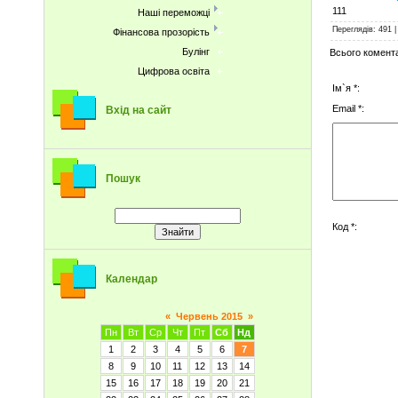
111
Наші переможці
Переглядів
:
491
Фінансова прозорість
Булінг
Всього комент
Цифрова освіта
Ім`я *:
Email *:
Вхід на сайт
Пошук
Код *:
Календар
«
Червень 2015
»
Пн
Вт
Ср
Чт
Пт
Сб
Нд
1
2
3
4
5
6
7
8
9
10
11
12
13
14
15
16
17
18
19
20
21