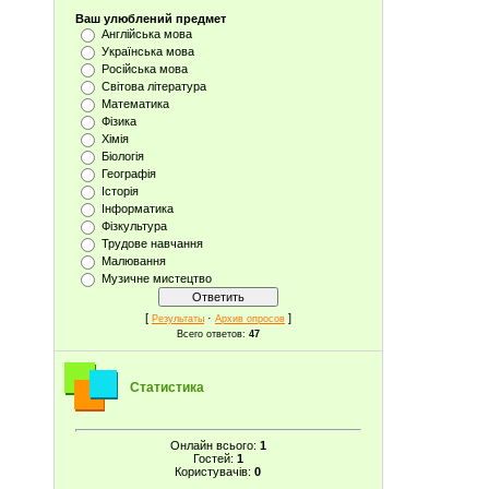
Ваш улюблений предмет
Англійська мова
Українська мова
Російська мова
Світова література
Математика
Фізика
Хімія
Біологія
Географія
Історія
Інформатика
Фізкультура
Трудове навчання
Малювання
Музичне мистецтво
[
·
]
Результаты
Архив опросов
Всего ответов:
47
Статистика
Онлайн всього:
1
Гостей:
1
Користувачів:
0