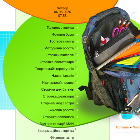
Четвер
06.08.2026
07:55
Головна сторінка
Фотоальбоми
Гостьова книга
Методична робота
Сторінки вчителів
Сторінка бібліотекаря
Творча майстерня учнів
Наша гімназія
Навчальний процес
Сторінка для батьків
Сторінка директора
Сторінка мед.сестри
Виховна робота
Сторінка психолога
Зал презентацій МАН
Головна
»
Фот
Інформаційна сторінка
Фінансові звіти