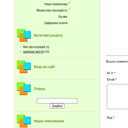
Наші переможці
Фінансова прозорість
Булінг
Цифрова освіта
Категорії розділу
Мої фотографії
[0]
шкільне життя
[20]
Всього комент
Вхід на сайт
Ім`я *:
Email *:
Пошук
Код *:
Наше опитування