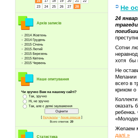
16
17
18
19
20
21
22
Не о
23
24
25
26
27
28
24 янва
Архів записів
трагеди
погибши
2014 Жовтень
преступн
2014 Грудень
2015 Січень
Сотни лю
2015 Лютий
неравнод
2015 Березень
2015 Квітень
хотя бы 
2015 Червень
Не остав
Мелании 
Наше опитування
всего в 
криком о
Чи зручно Вам на нашому сайті?
Так, зручно
Коллекти
Ні, не зручно
оказать 
Так, але є деякі зауваження
ребенка.
[
·
]
«Молоде
Результаты
Архив опросов
Всего ответов:
20
Желаем м
далі »
Статистика