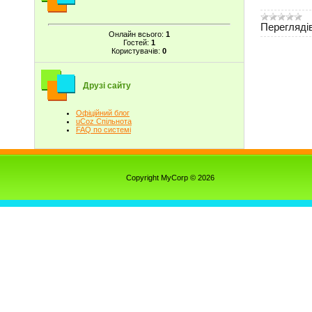
Переглядів
Онлайн всього:
1
Гостей:
1
Користувачів:
0
Друзі сайту
Офіційний блог
uCoz Спільнота
FAQ по системі
Copyright MyCorp © 2026