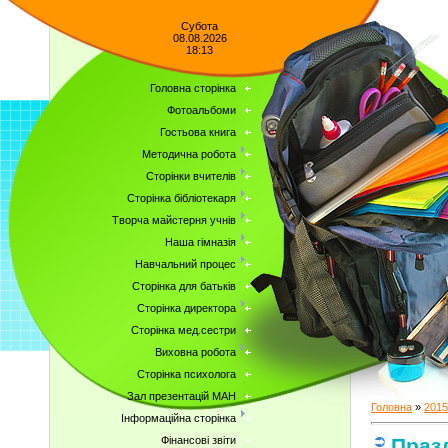
Субота
08.08.2026
18:13
Головна сторінка
Фотоальбоми
Гостьова книга
Методична робота
Сторінки вчителів
Сторінка бібліотекаря
Творча майстерня учнів
Наша гімназія
Навчальний процес
Сторінка для батьків
Сторінка директора
Сторінка мед.сестри
Виховна робота
Сторінка психолога
Зал презентацій МАН
Головна
»
2015
Інформаційна сторінка
Праз
Фінансові звіти