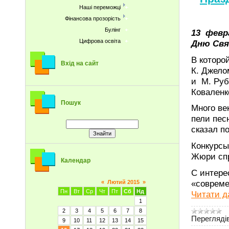
Наші переможці
Фінансова прозорість
Булінг
13 февр
Цифрова освіта
Дню Свя
В которо
Вхід на сайт
К. Джелом
и М. Руба
Коваленко
Пошук
Много ве
пели пес
сказал п
Конкурсы
Жюри спр
Календар
С интере
«совреме
«
Лютий 2015
»
Пн
Вт
Ср
Чт
Пт
Сб
Нд
Читати д
1
2
3
4
5
6
7
8
Переглядів
9
10
11
12
13
14
15