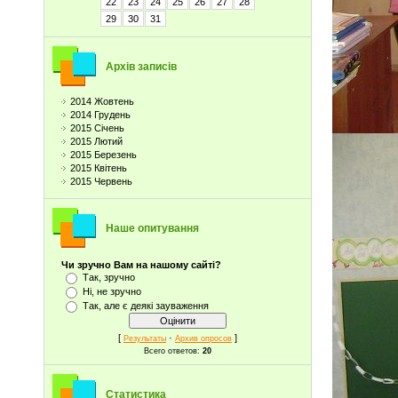
22
23
24
25
26
27
28
29
30
31
Архів записів
2014 Жовтень
2014 Грудень
2015 Січень
2015 Лютий
2015 Березень
2015 Квітень
2015 Червень
Наше опитування
Чи зручно Вам на нашому сайті?
Так, зручно
Ні, не зручно
Так, але є деякі зауваження
[
·
]
Результаты
Архив опросов
Всего ответов:
20
Статистика