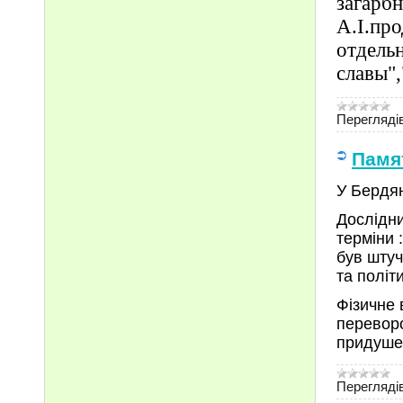
загарбн
А.І.пр
отдель
славы"
Переглядів
Памя
У Бердян
Дослідни
терміни 
був штуч
та політ
Фізичне 
переворо
придушен
Переглядів