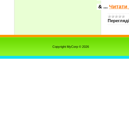
&
...
Читати 
Перегляді
Copyright MyCorp © 2026