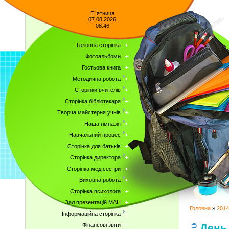
П`ятниця
07.08.2026
08:46
Головна сторінка
Фотоальбоми
Гостьова книга
Методична робота
Сторінки вчителів
Сторінка бібліотекаря
Творча майстерня учнів
Наша гімназія
Навчальний процес
Сторінка для батьків
Сторінка директора
Сторінка мед.сестри
Виховна робота
Сторінка психолога
Зал презентацій МАН
Головна
»
2014
Інформаційна сторінка
День
Фінансові звіти