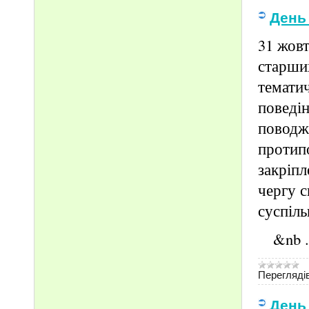
День
31 жовт
старших
тематич
поведін
поводж
протип
закріпл
чергу с
суспіль
&nb
Переглядів
День